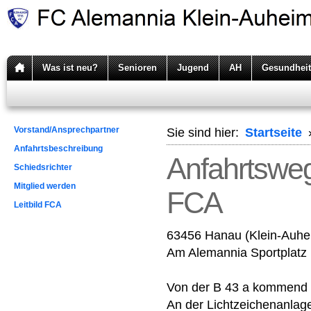
Was ist neu?
Senioren
Jugend
AH
Gesundheit
Vorstand/Ansprechpartner
Sie sind hier:
Startseite
Anfahrtsbeschreibung
Anfahrtsweg
Schiedsrichter
Mitglied werden
FCA
Leitbild FCA
63456 Hanau (Klein-Auhe
Am Alemannia Sportplatz
Von der B 43 a kommend b
An der Lichtzeichenanlag