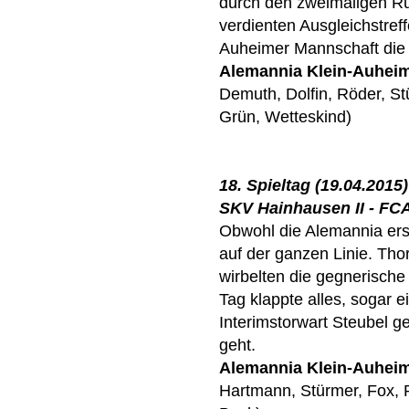
durch den zweimaligen Rüc
verdienten Ausgleichstreff
Auheimer Mannschaft die s
Alemannia Klein-Auhei
Demuth, Dolfin, Röder, Stü
Grün, Wetteskind)
18. Spieltag (19.04.2015)
SKV Hainhausen II - FCA 
Obwohl die Alemannia ers
auf der ganzen Linie. Tho
wirbelten die gegnerisch
Tag klappte alles, sogar 
Interimstorwart Steubel g
geht.
Alemannia Klein-Auhei
Hartmann, Stürmer, Fox, Pr