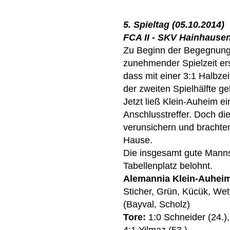
5. Spieltag (05.10.2014)
FCA II - SKV Hainhausen 
Zu Beginn der Begegnung v
zunehmender Spielzeit er
dass mit einer 3:1 Halbze
der zweiten Spielhälfte g
Jetzt ließ Klein-Auheim e
Anschlusstreffer. Doch di
verunsichern und brachten
Hause.
Die insgesamt gute Manns
Tabellenplatz belohnt.
Alemannia Klein-Auhei
Sticher, Grün, Kücük, Wet
(Bayval, Scholz)
Tore:
1:0 Schneider (24.),