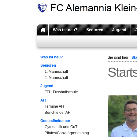
Was ist neu?
Senioren
Jugend
Was ist neu?
Sie sind hier:
Sta
Senioren
Start
1. Mannschaft
2. Mannschaft
Jugend
FFH-Fussballschule
AH
Termine AH
Berichte der AH
Gesundheitssport
Gymnastik und GuT
Pilates/Ganzkörpertraining